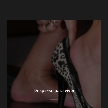
Despir-se para viver
_____