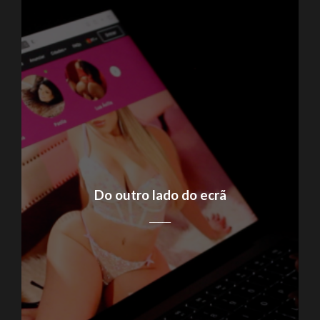
Do outro lado do ecrã
_____